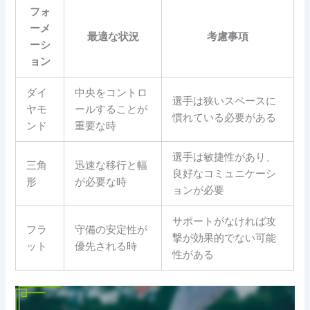
フォ
ーメ
最適な状況
考慮事項
ーシ
ョン
ダイ
中央をコントロ
選手は狭いスペースに
ヤモ
ールすることが
慣れている必要がある
ンド
重要な時
選手は敏捷性があり、
三角
迅速な移行と幅
良好なコミュニケーシ
形
が必要な時
ョンが必要
サポートがなければ攻
フラ
守備の安定性が
撃が効果的でない可能
ット
優先される時
性がある