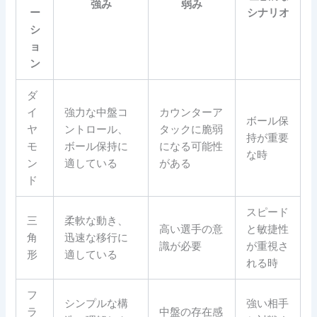
強み
弱み
ー
シナリオ
シ
ョ
ン
ダ
イ
強力な中盤コ
カウンターア
ボール保
ヤ
ントロール、
タックに脆弱
持が重要
モ
ボール保持に
になる可能性
な時
ン
適している
がある
ド
スピード
三
柔軟な動き、
高い選手の意
と敏捷性
角
迅速な移行に
識が必要
が重視さ
形
適している
れる時
フ
シンプルな構
強い相手
ラ
中盤の存在感