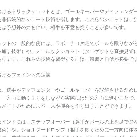
おけるトリックショットとは、ゴールキーパーやディフェンダ
た非伝統的なシュート技術を指します。これらのショットは、
たは予想外の力を伴い、相手を不意を突くことが多いです。
ョットの一般的な例には、ラボーナ（片足でボールを蹴りなが
を通す技術）や、ノールックショット（ターゲットを直接見ず
あります。これらの技術を習得するには、練習と自信が必要で
おけるフェイントの定義
は、選手がディフェンダーやゴールキーパーを誤解させるため
。一方向に動くふりをしながら実際には別の方向に進むことで
ムメイトのためにスペースや機会を作り出すことができます。
ェイントには、ステップオーバー（選手がボールの上を足で踏
技術）や、ショルダードロップ（相手を欺くために一方向に体