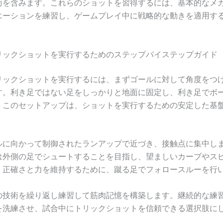
術を含みます。これらのショットを習得するには、基本的なメ
エーションを練習し、ゲームプレイ中に戦略的な動きを適用す
リックショットを実行するためのステップバイステップガイド
リックショットを実行するには、まずゴールに対して角度をつ
す。利き足ではない足をしっかりと地面に固定し、利き足でボ
。このセットアップは、ショットを実行するための安定した基
ルに向かって制御されたランアップで近づき、接触点に集中し
は外側の足でシュートすることを目指し、望ましいカーブやス
。正確さと力を維持するために、蹴る足でフォロースルーを行
の技術を繰り返し練習して筋肉記憶を構築します。継続的な練
を洗練させ、試合中にトリックショットを信頼できる選択肢に