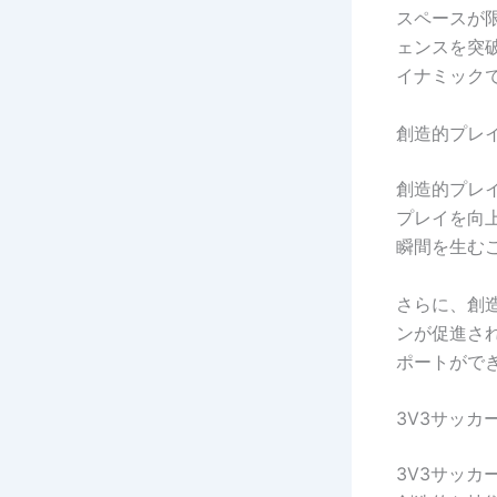
スペースが
ェンスを突
イナミック
創造的プレ
創造的プレ
プレイを向
瞬間を生む
さらに、創
ンが促進さ
ポートがで
3V3サッ
3V3サッ