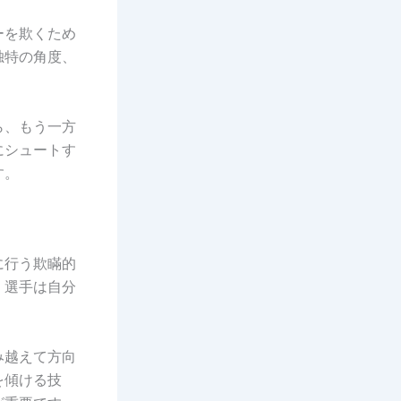
ーを欺くため
独特の角度、
ら、もう一方
にシュートす
す。
に行う欺瞞的
、選手は自分
み越えて方向
を傾ける技