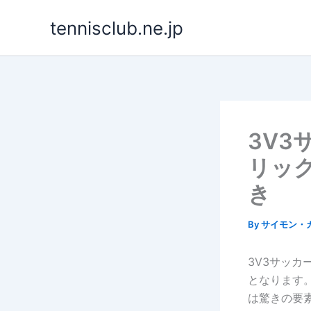
Skip
tennisclub.ne.jp
to
content
3V
リッ
き
By
サイモン・
3V3サッ
となります
は驚きの要