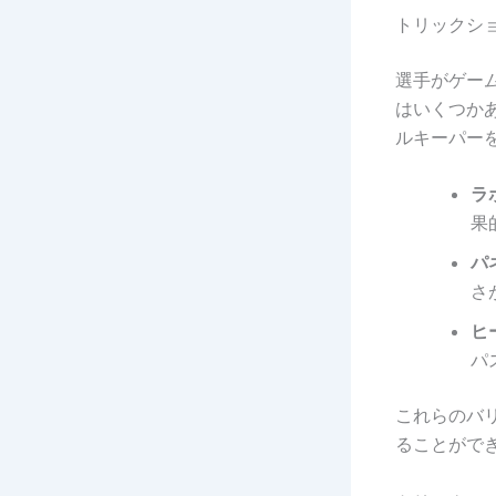
トリックシ
選手がゲー
はいくつか
ルキーパー
ラ
果
パ
さ
ヒ
パ
これらのバ
ることがで