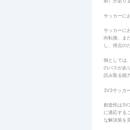
術）があり
サッカーに
サッカーに
向転換、ま
し、得点の
例としては
のパスがあ
読み取る能
3V3サッカ
創造性は3
に適応する
な解決策を