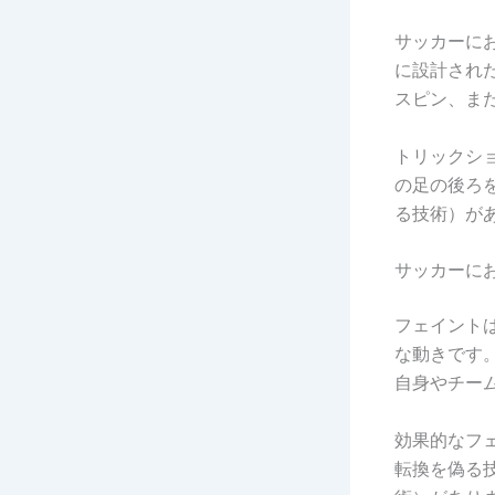
サッカーに
に設計され
スピン、ま
トリックシ
の足の後ろ
る技術）が
サッカーに
フェイント
な動きです
自身やチー
効果的なフ
転換を偽る