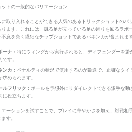
ョットの一般的なバリエーション
ムに取り入れることができる人気のあるトリックショットのバ
あります。これには、蹴る足が立っている足の周りを回るラボ
を不意を突く繊細なチップショットであるパネンカが含まれま
ボーナ：
特にウィングから実行されると、ディフェンダーを驚
的です。
ネンカ：
ペナルティの状況で使用するのが最適で、正確なタイ
が求められます。
ールフリック：
ボールを予想外にリダイレクトできる派手な動
スに役立ちます。
リエーションを試すことで、プレイに華やかさを加え、対戦相
きます。