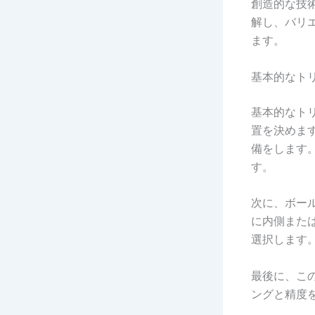
創造的な技
解し、バリ
ます。
基本的なト
基本的なト
置を決めま
備をします
す。
次に、ボー
に内側また
選択します
最後に、こ
ングと精度