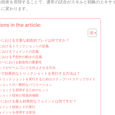
の技術を習得することで、通常の試合がスキルと戦略のエキサ
スに変わります。
ons in the article:
カーにおける主要な創造的プレイは何ですか？
におけるトリックショットの定義
におけるフェイントの定義
における予想外の動きの定義
ッカーにおける創造性の重要性
レイがゲームプレイを向上させる方法
カーで効果的なトリックショットを実行する方法は？
トリックショットを実行するためのステップバイステップガイド
ショットの一般的なバリエーション
ショットを習得するためのヒント
ショット技術の視覚的補助
カーにおける最も効果的なフェイントは何ですか？
ェイント技術とその実行
ェイントを使用する状況